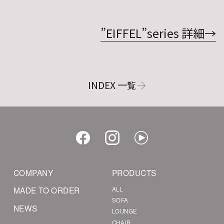
”EIFFEL”series 詳細→
INDEX 一
覧
COMPANY
PRODUCTS
MADE TO ORDER
ALL
SOFA
NEWS
LOUNGE
CHAIR