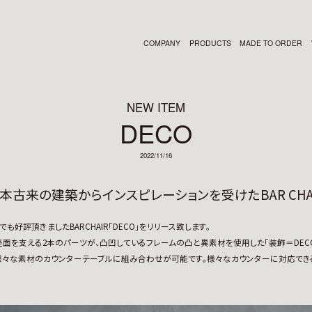
COMPANY
PRODUCTS
MADE TO ORDER
NEW ITEM
DECO
2022/11/16
本古来の建築からインスピレーションを受けたBAR CHA
でも好評頂きましたBARCHAIR「DECO」をリリース致します。
面を支える2本のパーツが、凸凹しているフレームの凸と異素材を使用した「装飾＝DEC
様々な素材のカウンターテーブルに組み合わせが可能です。様々なカウンターに対応でき