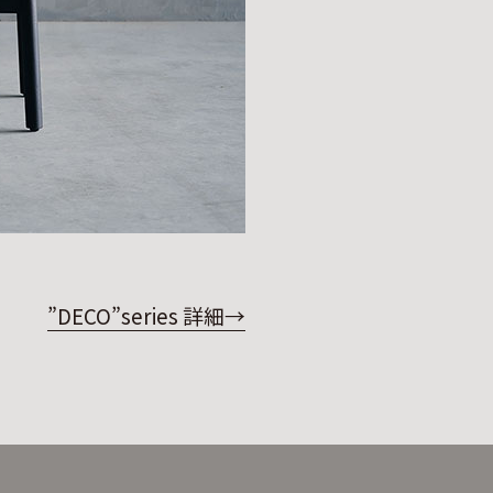
”DECO”series 詳細→